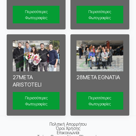
Περισσότερες
Περισσότερες
Φωτογραφίες
Φωτογραφίες
27META
28META EGNATIA
ARISTOTELI
Περισσότερες
Περισσότερες
Φωτογραφίες
Φωτογραφίες
Πολιτική Απορρήτου
Όροι Χρήσης
Επικοινωνία