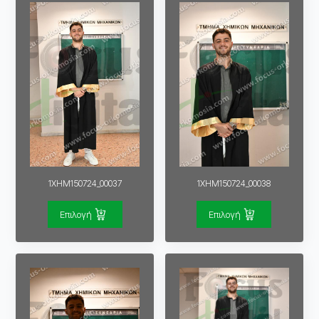
1XHM150724_00037
1XHM150724_00038
Επιλογή
Επιλογή