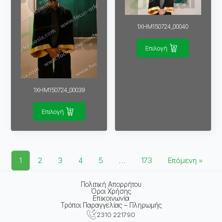
1XHM150724_00040
Επιλογή
1XHM150724_00039
Επιλογή
1
2
3
4
5
…
173
Επόμενη »
Πολιτική Απορρήτου
Όροι Χρήσης
Επικοινωνία
Τρόποι Παραγγελίας – Πληρωμής
2310 221790