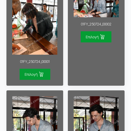
01FY_250724_00002
Επιλογή
01FY_250724_00001
Επιλογή