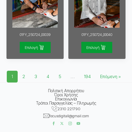
01FY_250724_00039
01FY_250724_00040
Επιλογή
Επιλογή
1
2
3
4
5
…
194
Επόμενη »
Πολιτική Απορρήτου
Όροι Χρήσης
Επικοινωνία
Τρόποι Παραγγελίας – Πληρωμής
2310 221790
focusdigitall@gmail.com