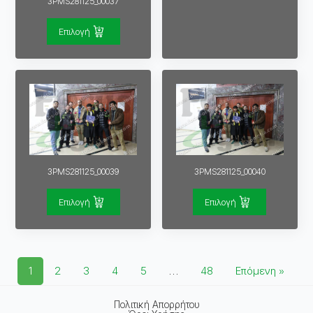
3PMS281125_00037
Επιλογή
3PMS281125_00039
3PMS281125_00040
Επιλογή
Επιλογή
1
2
3
4
5
…
48
Επόμενη »
Πολιτική Απορρήτου