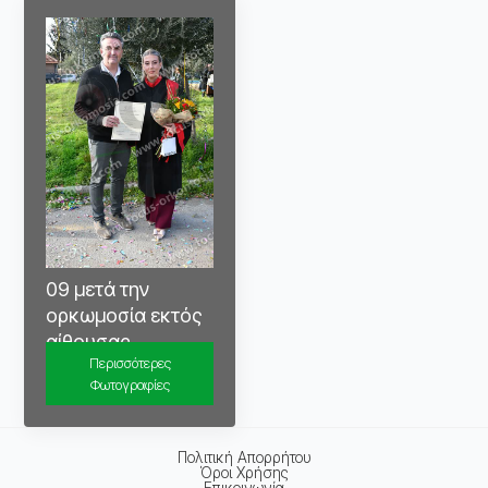
09 μετά την
ορκωμοσία εκτός
αίθουσας
Περισσότερες
Φωτογραφίες
Πολιτική Απορρήτου
Όροι Χρήσης
Επικοινωνία