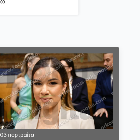
κά.
03 πορτραίτα