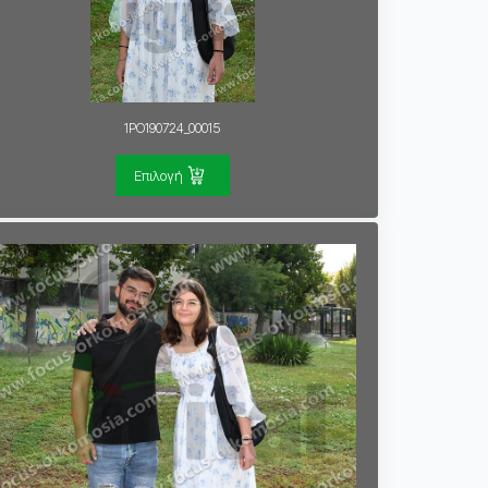
1PO190724_00015
Επιλογή