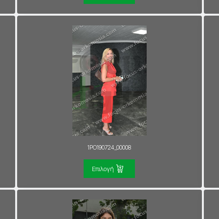
1PO190724_00008
Επιλογή