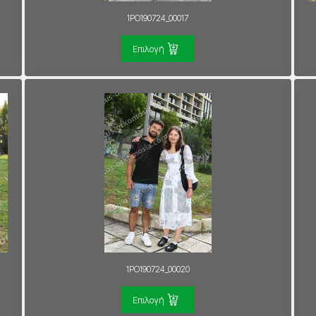
1PO190724_00017
Επιλογή
1PO190724_00020
Επιλογή