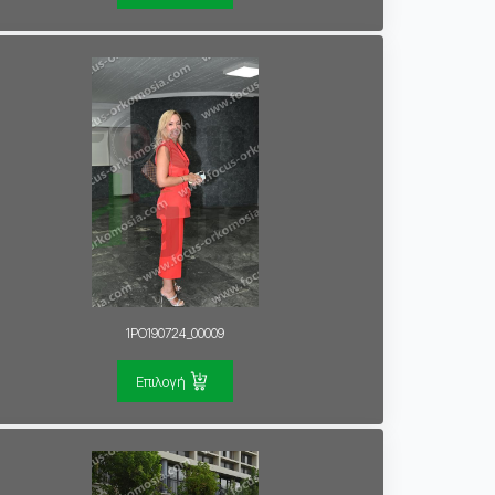
1PO190724_00009
Επιλογή