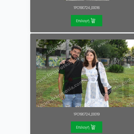
1PO190724_00016
Επιλογή
1PO190724_00019
Επιλογή