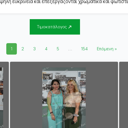
ηλή ευκρίνεια και επεξεργάζονται χρωματικά και φωτιστι
Τιμοκατάλογος
1
2
3
4
5
…
154
Επόμενη »