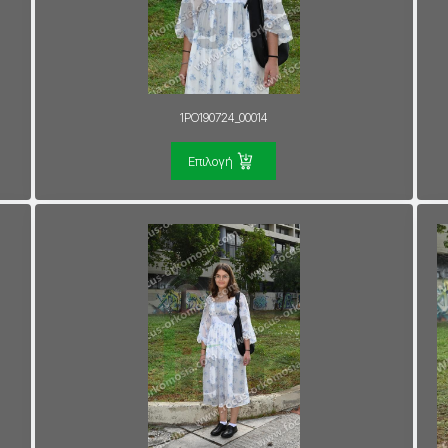
1PO190724_00014
Επιλογή