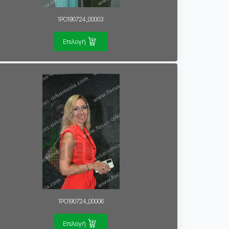
1PO190724_00003
Επιλογή
1PO190724_00006
Επιλογή