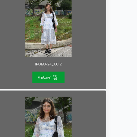
1PO190724_00012
Επιλογή