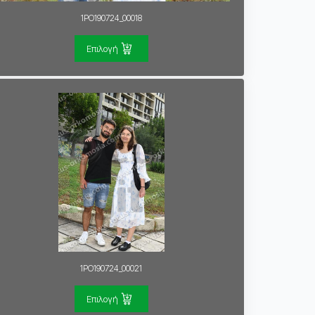
1PO190724_00018
Επιλογή
1PO190724_00021
Επιλογή