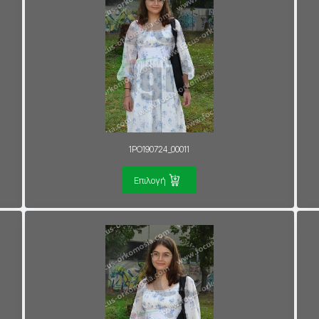
1PO190724_00011
Επιλογή