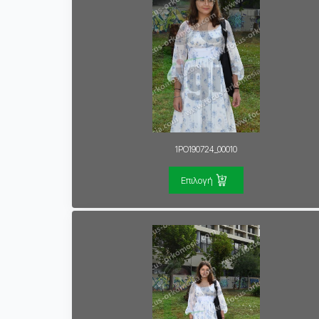
1PO190724_00010
Επιλογή