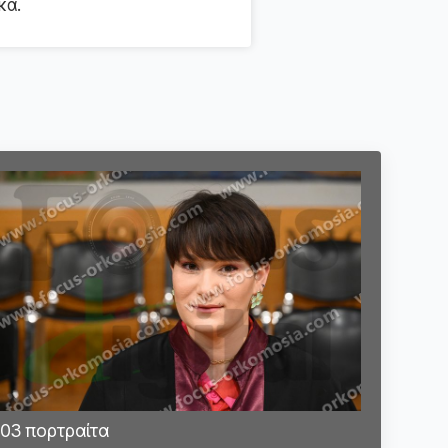
κά.
03 πορτραίτα