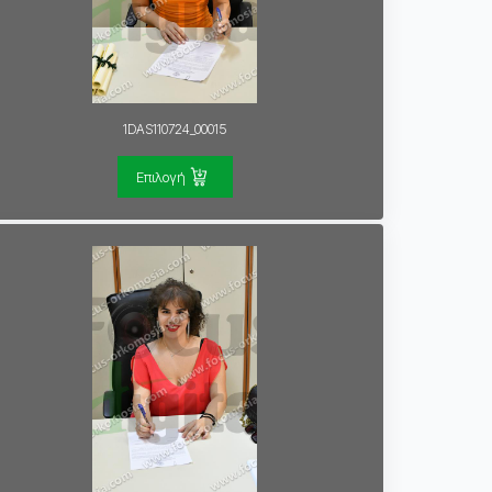
1DAS110724_00015
Επιλογή