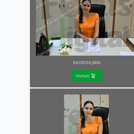
1DAS110724_00010
Επιλογή