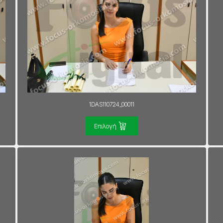
1DAS110724_00011
Επιλογή