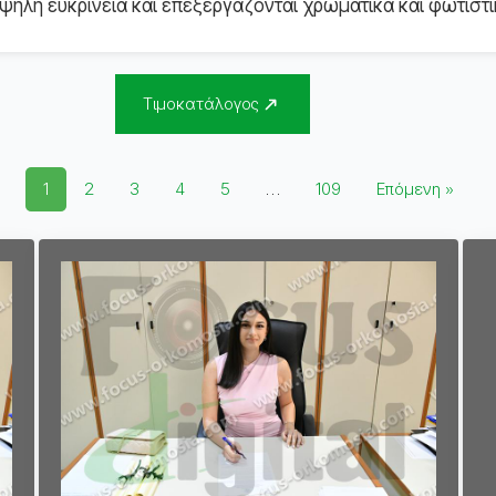
ηλή ευκρίνεια και επεξεργάζονται χρωματικά και φωτιστι
Τιμοκατάλογος
1
2
3
4
5
…
109
Επόμενη »