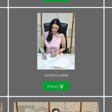
1DAS110724_00008
Επιλογή