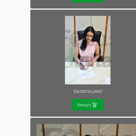
1DAS110724_00007
Επιλογή