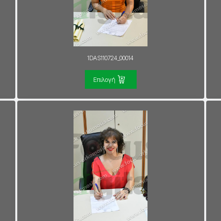
1DAS110724_00014
Επιλογή