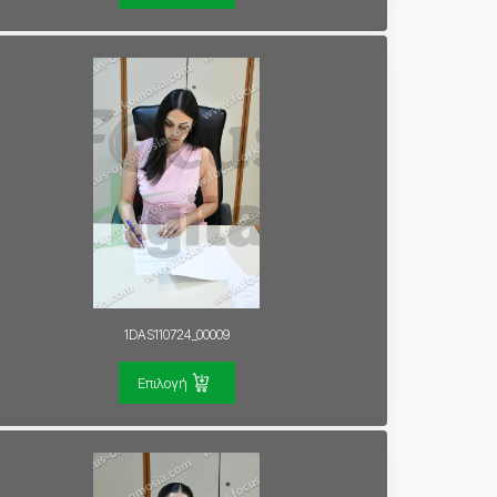
1DAS110724_00009
Επιλογή