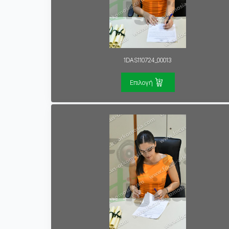
1DAS110724_00013
Επιλογή