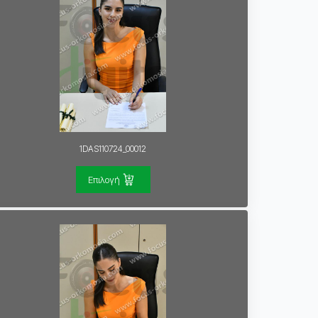
1DAS110724_00012
Επιλογή