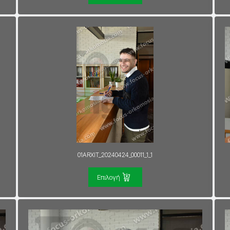
01ARXIT_20240424_00011_1_1
Επιλογή