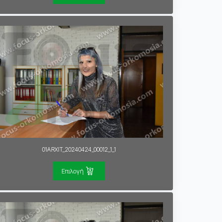
01ARXIT_20240424_00012_1_1
Επιλογή