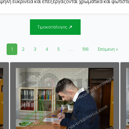
ηλή ευκρίνεια και επεξεργάζονται χρωματικά και φωτιστι
Τιμοκατάλογος
1
2
3
4
5
…
196
Επόμενη »