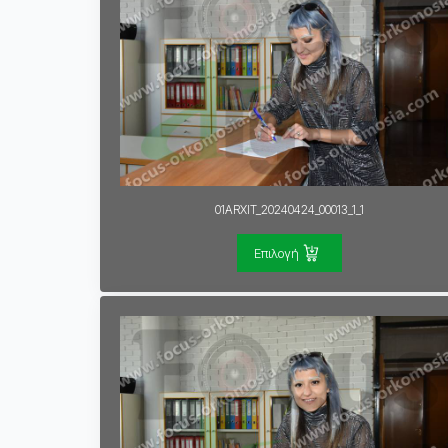
01ARXIT_20240424_00013_1_1
Επιλογή