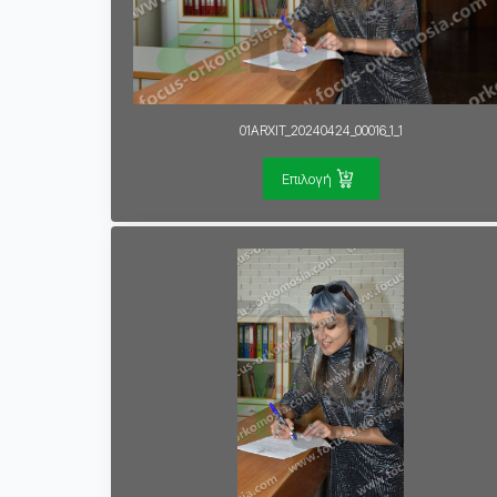
01ARXIT_20240424_00016_1_1
Επιλογή