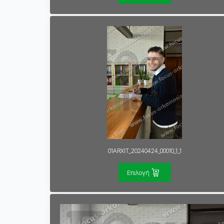
01ARXIT_20240424_00010_1_1
Επιλογή