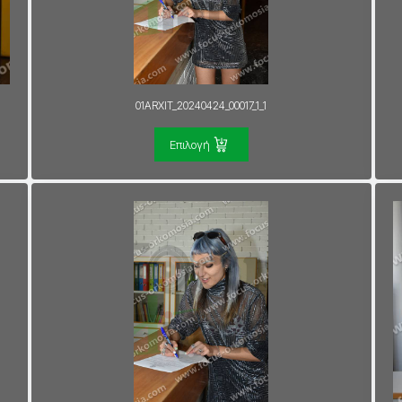
01ARXIT_20240424_00017_1_1
Επιλογή